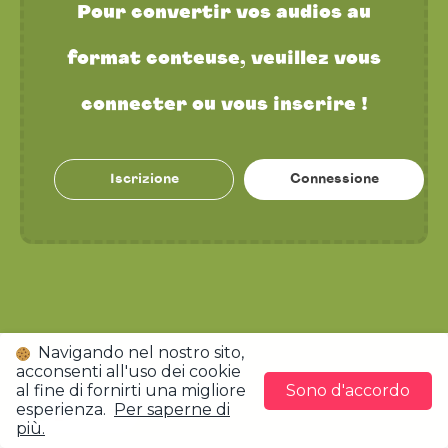
Pour convertir vos audios au
format conteuse, veuillez vous
connecter ou vous inscrire !
Iscrizione
Connessione
Navigando nel nostro sito,
acconsenti all'uso dei cookie
Sono d'accordo
al fine di fornirti una migliore
esperienza.
Per saperne di
IT
IT
più.